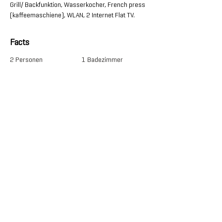
Grill/ Backfunktion, Wasserkocher, French press 
(kaffeemaschiene), WLAN, 2 Internet Flat TV.
Facts
2 Personen
1 Badezimmer
1 Schlafzimmer
1 Doppelbett
ca. 55 qm
Kontakt
Per Mail oder telefonisch